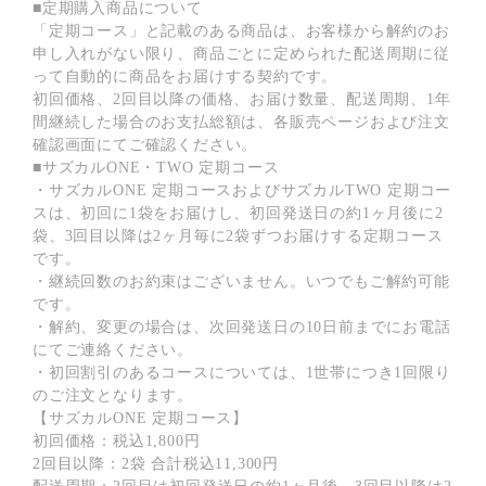
■定期購入商品について
「定期コース」と記載のある商品は、お客様から解約のお
申し入れがない限り、商品ごとに定められた配送周期に従
って自動的に商品をお届けする契約です。
初回価格、2回目以降の価格、お届け数量、配送周期、1年
間継続した場合のお支払総額は、各販売ページおよび注文
確認画面にてご確認ください。
■サズカルONE・TWO 定期コース
・サズカルONE 定期コースおよびサズカルTWO 定期コー
スは、初回に1袋をお届けし、初回発送日の約1ヶ月後に2
袋、3回目以降は2ヶ月毎に2袋ずつお届けする定期コース
です。
・継続回数のお約束はございません。いつでもご解約可能
です。
・解約、変更の場合は、次回発送日の10日前までにお電話
にてご連絡ください。
・初回割引のあるコースについては、1世帯につき1回限り
のご注文となります。
【サズカルONE 定期コース】
初回価格：税込1,800円
2回目以降：2袋 合計税込11,300円