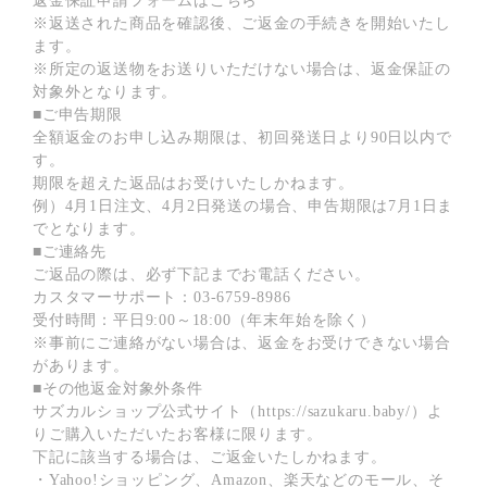
返金保証申請フォームはこちら
※返送された商品を確認後、ご返金の手続きを開始いたし
ます。
※所定の返送物をお送りいただけない場合は、返金保証の
対象外となります。
■ご申告期限
全額返金のお申し込み期限は、初回発送日より90日以内で
す。
期限を超えた返品はお受けいたしかねます。
例）4月1日注文、4月2日発送の場合、申告期限は7月1日ま
でとなります。
■ご連絡先
ご返品の際は、必ず下記までお電話ください。
カスタマーサポート：
03-6759-8986
受付時間：平日9:00～18:00（年末年始を除く）
※事前にご連絡がない場合は、返金をお受けできない場合
があります。
■その他返金対象外条件
サズカルショップ公式サイト（
https://sazukaru.baby/
）よ
りご購入いただいたお客様に限ります。
下記に該当する場合は、ご返金いたしかねます。
・Yahoo!ショッピング、Amazon、楽天などのモール、そ