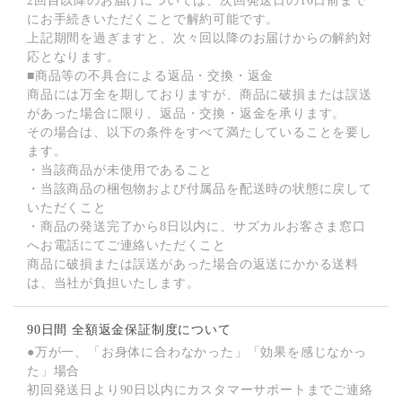
2回目以降のお届けについては、次回発送日の10日前まで
にお手続きいただくことで解約可能です。
上記期間を過ぎますと、次々回以降のお届けからの解約対
応となります。
■商品等の不具合による返品・交換・返金
商品には万全を期しておりますが、商品に破損または誤送
があった場合に限り、返品・交換・返金を承ります。
その場合は、以下の条件をすべて満たしていることを要し
ます。
・当該商品が未使用であること
・当該商品の梱包物および付属品を配送時の状態に戻して
いただくこと
・商品の発送完了から8日以内に、サズカルお客さま窓口
へお電話にてご連絡いただくこと
商品に破損または誤送があった場合の返送にかかる送料
は、当社が負担いたします。
90日間 全額返金保証制度について
●万が一、「お身体に合わなかった」「効果を感じなかっ
た」場合
初回発送日より90日以内にカスタマーサポートまでご連絡