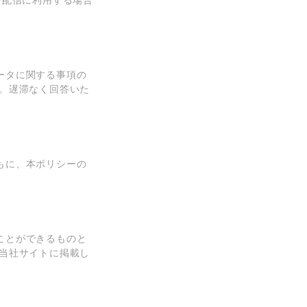
告配信に利⽤する場合
ータに関する事項の
。遅滞なく回答いた
もに、本ポリシーの
ことができるものと
当社サイトに掲載し