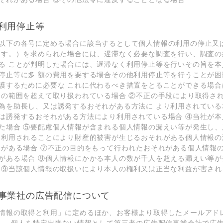
利⽤停⽌等
以下の各号に定める場合に該当するとして個⼈情報の利⽤の停⽌⼜
ます。）を求められた場合には、遅滞なく必要な調査を⾏い、調査の
る ことが判明した場合には、遅滞なく利⽤停⽌等を⾏いその旨を本
停⽌等に多 額の費⽤を要する場合その他利⽤停⽌等を⾏うことが困
護するために必要な これに代わるべき措置をとることができる場合
的の範囲を超えて取り扱われている場合 ②不正の⼿段により取得さ
為を助⻑し、⼜は誘発するおそれがある⽅法に より利⽤されている
は誘発するおそれがある⽅法により利⽤されている場合 ④当社が本
た場合 ⑤要配慮個⼈情報が含まれる個⼈情報の漏えい等が発⽣し、
に利⽤されることにより財産的被害が⽣じるおそれがある個⼈情報の
 がある場合 ⑦不正の⽬的をもって⾏われたおそれがある個⼈情報
がある場合 ⑧個⼈情報にかかる本⼈の数が千⼈を超える漏えい等が
 ⑨当該個⼈情報の取扱いにより本⼈の権利⼜は正当な利益が害され
事業社の広告配信について
情報の取得と利⽤」に定めるほか、お客様より取得したメールアド