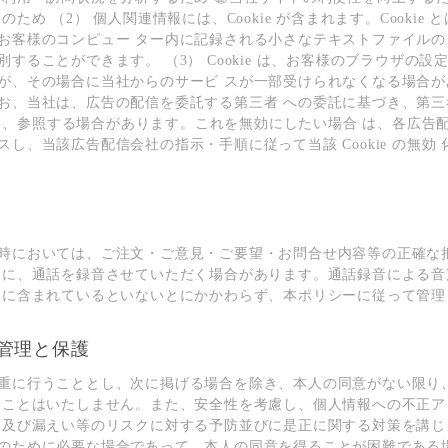
ため （2） 個⼈関連情報には、Cookie が含まれます。Cookie と
お客様のコンピュー ター内に記録される⼩さなテキストファイルの
することができます。 （3） Cookie は、お客様のブラウザの
が、その場合に当社からのサービ スが⼀部受けられなくなる場合が
お、当社は、広告の配信を委託する第三者 への委託に基づき、第三
保存し、参照する場合があります。これを無効にしたい場合 は、各広告
し、当該広告配信会社の指⽰・⼿順に従って当該 Cookie の無効
時においては、ご注⽂・ご意⾒・ご要望・お問合せ内容等の正確な
めに、通話を録⾳させていただく場合があります。通話録⾳による⾳
 に含まれているといないとにかかわらず、本ポリシーに従って管理
管理と保護
重に⾏うこととし、次に掲げる場合を除き、本⼈の同意がない限り
ることはいたしません。また、安全性を考慮し、個⼈情報への不正ア
ん及び漏えい等のリスクに対する予防並びに是正に関する対策を講じ
のために必要な場合であって、本⼈の同意を得ることが困難である場