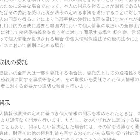
のために必要な場合であって、本⼈の同意を得ることが困難である場
たはその委託を受けた者が法令の定める事務を遂⾏することに対して
⼈の同意を得ることにより当該事務の遂⾏に⽀障を及ぼすおそれがあ
利⽤⽬的の達成に必要な範囲内において個⼈情報の取扱いの全部また
社に対して秘密保持義務を負う者に対して開⽰する場合 ⑥合併、営
って個⼈情報が提供される場合 ⑦個⼈情報保護法その他の法令によ
ビスにおいて個別に定める場合
取扱の委託
取扱いの全部⼜は⼀部を委託する場合は、委託先としての適格性を
守秘義務に関する事項等を定め、その取扱いを委託された個⼈情報の
た者に対する必要かつ適切な監督を⾏います。
開⽰
⼈情報保護法の定めに基づき個⼈情報の開⽰を求められたときは、
により遅滞なく開⽰を⾏います。ただし、次のいずれかに該当する場
いこともあり、開⽰しない旨決定した場合には、その旨を遅滞なく通
⾝体、財産その他の権利利益を害するおそれがある場合 ②当社の業
それがある場合 ③その他法令に違反することとなる場合