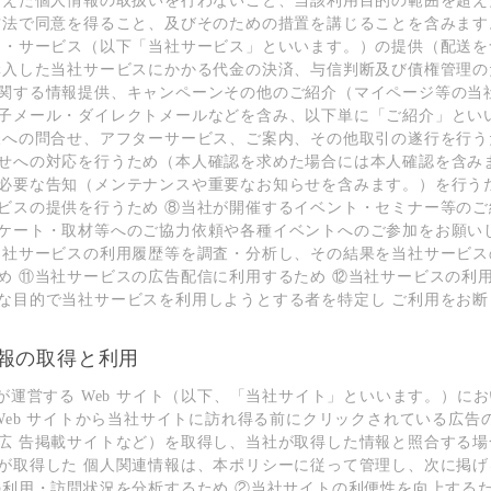
超えた個⼈情報の取扱いを⾏わないこと、当該利⽤⽬的の範囲を超え
⽅法で同意を得ること、及びそのための措置を講じることを含みます
品・サービス（以下「当社サービス」といいます。）の提供（配送を
購⼊した当社サービスにかかる代⾦の決済、与信判断及び債権管理の
関する情報提供、キャンペーンその他のご紹介（マイページ等の当社
⼦メール・ダイレクトメールなどを含み、以下単に「ご紹介」とい
様への問合せ、アフターサービス、ご案内、その他取引の遂⾏を⾏う
せへの対応を⾏うため（本⼈確認を求めた場合には本⼈確認を含みま
必要な告知（メンテナンスや重要なお知らせを含みます。）を⾏うた
ビスの提供を⾏うため ⑧当社が開催するイベント・セミナー等のご
ケート・取材等へのご協⼒依頼や各種イベントへのご参加をお願い
当社サービスの利⽤履歴等を調査・分析し、その結果を当社サービス
め ⑪当社サービスの広告配信に利⽤するため ⑫当社サービスの利
な⽬的で当社サービスを利⽤しようとする者を特定し ご利⽤をお断
報の取得と利⽤
社が運営する Web サイト（以下、「当社サイト」といいます。）に
 Web サイトから当社サイトに訪れ得る前にクリックされている広告
広 告掲載サイトなど）を取得し、当社が取得した情報と照合する場
が取得した 個⼈関連情報は、本ポリシーに従って管理し、次に掲げ
の利⽤・訪問状況を分析するため ②当社サイトの利便性を向上するた