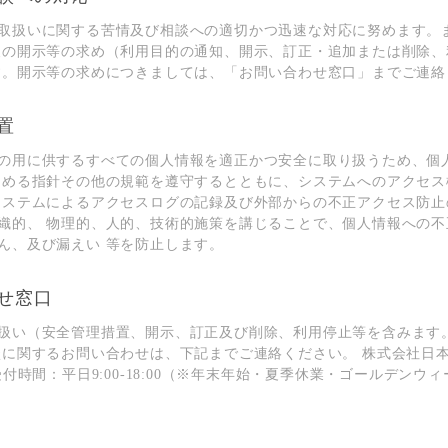
取扱いに関する苦情及び相談への適切かつ迅速な対応に努めます。
報の開⽰等の求め（利⽤⽬的の通知、開⽰、訂正・追加または削除、
す。開⽰等の求めにつきましては、「お問い合わせ窓⼝」までご連絡
置
の⽤に供するすべての個⼈情報を適正かつ安全に取り扱うため、個
定める指針その他の規範を遵守するとともに、システムへのアクセス
システムによるアクセスログの記録及び外部からの不正アクセス防⽌
織的、 物理的、⼈的、技術的施策を講じることで、個⼈情報への不
ん、及び漏えい 等を防⽌します。
わせ窓⼝
扱い（安全管理措置、開⽰、訂正及び削除、利⽤停⽌等を含みます
談に関するお問い合わせは、下記までご連絡ください。 株式会社日本
986 受付時間：平⽇9:00-18:00（※年末年始・夏季休業・ゴールデン