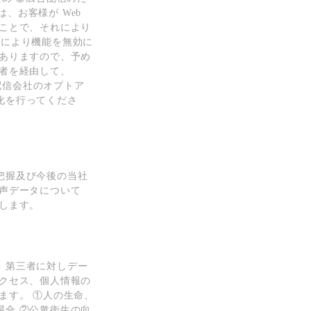
は、お客様が Web
ことで、それにより
設定により機能を無効に
ありますので、予め
者を経由して、
配信会社のオプトア
 化を⾏ってくださ
把握及び今後の当社
声データについて
します。
、第三者に対しデー
クセス、個⼈情報の
ます。 ①⼈の⽣命、
合 ②公衆衛⽣の向