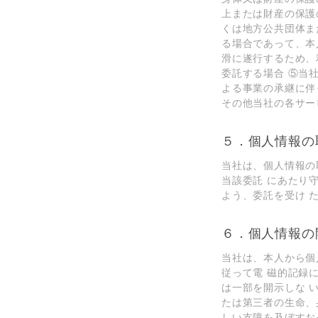
上または財産の保護
くは地⽅公共団体ま
る場合であって、本
滑に遂⾏するため、
委託する場合 ⑤当
よる事業の承継に伴
その他当社の各サー
５．個⼈情報の
当社は、個⼈情報の
当該委託 にあたり
よう、委託を受け 
６．個⼈情報の
当社は、本⼈から個
従って電 磁的記録
は⼀部を開⽰しな 
たは第三者の⽣命、
しい⽀障を及ぼすお