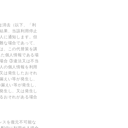
は消去（以下、「利
結果、当該利⽤停⽌
⼈に通知します。但
難な場合であって、
は、この代替策を講
れた個⼈情報である場
場合 ③違法⼜は不当
⼈の個⼈情報を利⽤
⼜は発⽣したおそれ
漏えい等が発⽣し、
の漏えい等が発⽣し、
発⽣し、⼜は発⽣し
るおそれがある場合
レスを復元不可能な