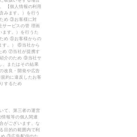
た取扱いをする場合
。 【個⼈情報の利⽤
含みます。）を⾏う
ため ③お客様に対
サービスの管 理画
います。）を⾏うた
ため ⑤お客様からの
す。） ⑥当社から
め ⑦当社が提携す
紹介のため ⑨当社サ
し、またはその結果
の改良・開発や広告
⽤規約に違反したお客
りするため
おいて、第三者の運営
の情報等の個⼈関連
合がございます。な
る⽬的の範囲内で利
め ③広告配信のた