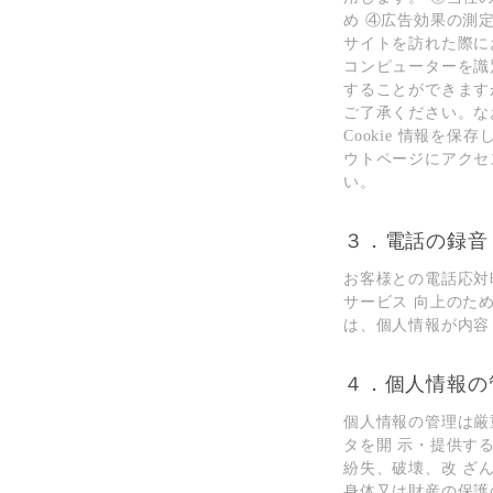
め ④広告効果の測定の
サイトを訪れた際に
コンピューターを識別
することができます
ご了承ください。な
Cookie 情報を
ウトページにアクセス
い。
３．電話の録⾳
お客様との電話応対
サービス 向上のた
は、個⼈情報が内容
４．個⼈情報の
個⼈情報の管理は厳
タを開 ⽰・提供す
紛失、破壊、改 ざ
⾝体⼜は財産の保護