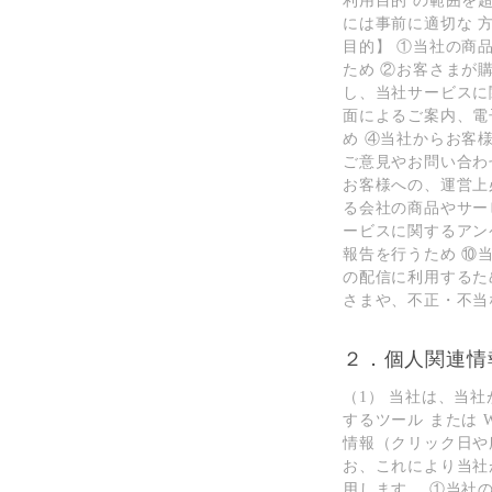
利⽤⽬的 の範囲を
には事前に適切な 
⽬的】 ①当社の商
ため ②お客さまが
し、当社サービスに
⾯によるご案内、電
め ④当社からお客
ご意⾒やお問い合わ
お客様への、運営上
る会社の商品やサー
ービスに関するアン
報告を⾏うため ⑩
の配信に利⽤するた
さまや、不正・不当
２．個⼈関連情
（1） 当社は、当
するツール または
情報（クリック⽇や
お、これにより当社
⽤します。 ①当社