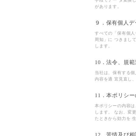
⼿段でデー タ変換
があります。
９．保有個⼈デ
すべての「保有個⼈
周知」に つきまし
します。
10．法令、規
当社は、保有する個
内容を適 宜⾒直し
11．本ポリシ
本ポリシーの内容は
します。 なお、変
たときから効⼒を 
12．苦情及び