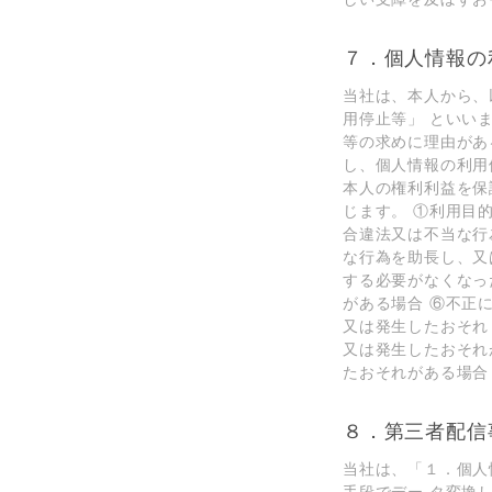
７．個⼈情報の
当社は、本⼈から、
⽤停⽌等」 といい
等の求めに理由があ
し、個⼈情報の利⽤
本⼈の権利利益を保
じます。 ①利⽤⽬
合違法⼜は不当な⾏
な⾏為を助⻑し、⼜
する必要がなくなっ
がある場合 ⑥不正
⼜は発⽣したおそれ
⼜は発⽣したおそれ
たおそれがある場合
８．第三者配信
当社は、「１．個⼈