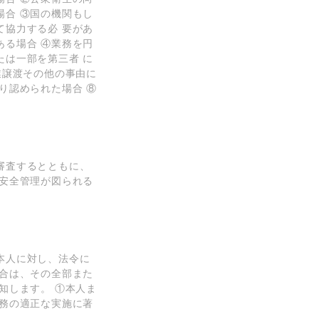
合 ③国の機関もし
協⼒する必 要があ
る場合 ④業務を円
は⼀部を第三者 に
業譲渡その他の事由に
り認められた場合 ⑧
審査するとともに、
安全管理が図られる
本⼈に対し、法令に
合は、その全部また
知します。 ①本⼈ま
務の適正な実施に著