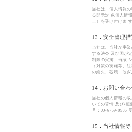
当社は、個⼈情報の
る開⽰対 象個⼈情
⽌）を受け付けま 
13．安全管理措
当社は、当社が事業
する法令 及び国が
制限の実施、当該 
ィ対策の実施等、組
の紛失、破壊、改ざ
14．お問い合
当社の個⼈情報の取
いての苦情 及び相
号：03-6759-8
15．当社情報等