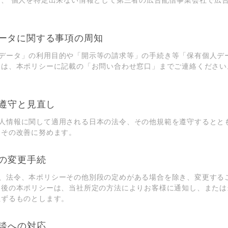
し、 個⼈を特定出来ない情報として第三者の広告配信事業会社で広
ータに関する事項の周知
データ」の利⽤⽬的や「開⽰等の請求等」の⼿続き等「保有個⼈デ
ては、本ポリシーに記載の「お問い合わせ窓⼝」までご連絡ください
範遵守と⾒直し
⼈情報に関して適⽤される⽇本の法令、その他規範を遵守するとと
、その改善に努めます。
ーの変更⼿続
、法令、本ポリシーその他別段の定めがある場合を除き、変更する
更後の本ポリシーは、当社所定の⽅法によりお客様に通知し、または
⽣ずるものとします。
相談への対応